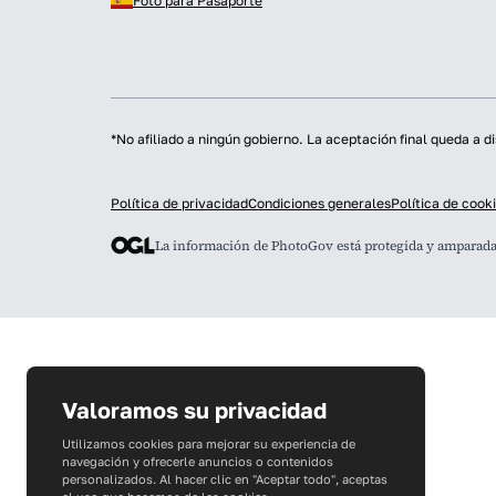
Foto para Pasaporte
*No afiliado a ningún gobierno. La aceptación final queda a d
Política de privacidad
Condiciones generales
Política de cook
La información de PhotoGov está protegida y amparada p
Valoramos su privacidad
Utilizamos cookies para mejorar su experiencia de
navegación y ofrecerle anuncios o contenidos
personalizados. Al hacer clic en "Aceptar todo", aceptas