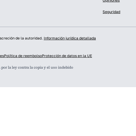
Opiniones
Seguridad
iscreción de la autoridad.
Información jurídica detallada
ies
Política de reembolso
Protección de datos en la UE
or la ley contra la copia y el uso indebido