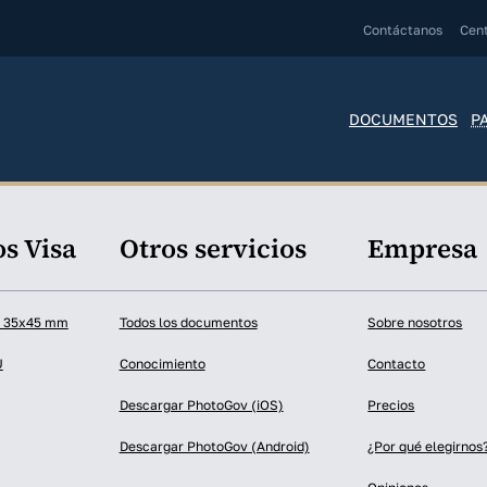
Contáctanos
Cen
DOCUMENTOS
P
s Visa
Otros servicios
Empresa
a 35x45 mm
Todos los documentos
Sobre nosotros
U
Conocimiento
Contacto
Descargar PhotoGov (iOS)
Precios
Descargar PhotoGov (Android)
¿Por qué elegirnos