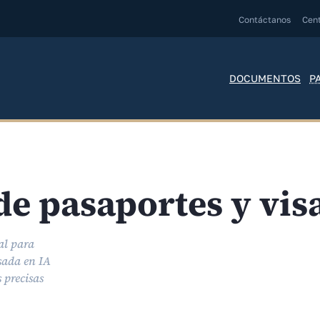
Contáctanos
Cen
DOCUMENTOS
P
 de pasaportes y vis
al para
sada en IA
 precisas