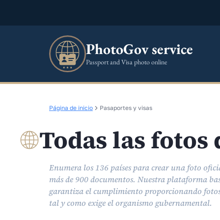
PhotoGov service
Passport and Visa photo online
Página de inicio
Pasaportes y visas
Todas las fotos
Enumera los 136 países para crear una foto ofici
más de 900 documentos. Nuestra plataforma ba
garantiza el cumplimiento proporcionando fotos
tal y como exige el organismo gubernamental.