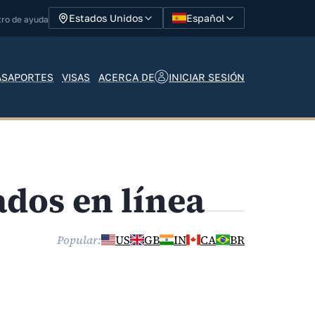
Español
Estados Unidos
tro de ayuda
INICIAR SESIÓN
ASAPORTES
VISAS
ACERCA DE
ados en línea
Popular:
US
GB
IN
CA
BR