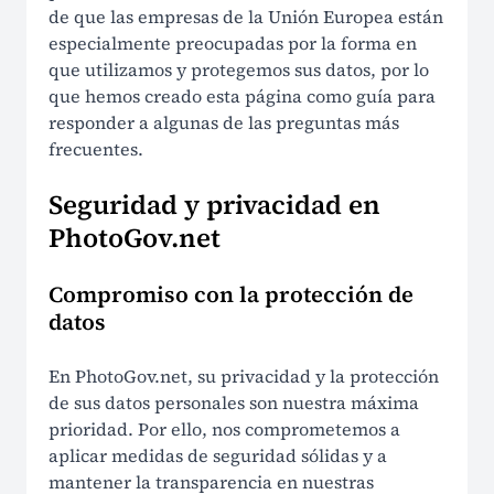
de que las empresas de la Unión Europea están
Preguntas frecuentes
especialmente preocupadas por la forma en
que utilizamos y protegemos sus datos, por lo
Cómo funciona
que hemos creado esta página como guía para
responder a algunas de las preguntas más
frecuentes.
LEGAL
Seguridad y privacidad en
Condiciones de uso
PhotoGov.net
Política de privacidad
Compromiso con la protección de
Política de cookies
datos
Política de reembolso
En PhotoGov.net, su privacidad y la protección
Protección de datos en la UE
de sus datos personales son nuestra máxima
prioridad. Por ello, nos comprometemos a
Cumplimiento Foto ID US
aplicar medidas de seguridad sólidas y a
mantener la transparencia en nuestras