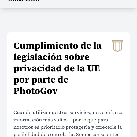
EMPRESA
Sobre nosotros
Cumplimiento de la
Contactos
legislación sobre
Precios
privacidad de la UE
¿Por qué elegirnos?
por parte de
Reseñas
PhotoGov
Seguridad
Cuando utiliza nuestros servicios, nos confía su
AYUDA
información más valiosa, por lo que para
nosotros es prioritario protegerla y ofrecerle la
Centro de ayuda
posibilidad de controlarla. Somos conscientes