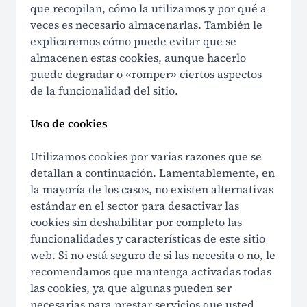
que recopilan, cómo la utilizamos y por qué a
veces es necesario almacenarlas. También le
Cómo funciona
explicaremos cómo puede evitar que se
almacenen estas cookies, aunque hacerlo
LEGAL
puede degradar o «romper» ciertos aspectos
de la funcionalidad del sitio.
Condiciones de uso
Uso de cookies
Política de privacidad
Utilizamos cookies por varias razones que se
Política de cookies
detallan a continuación. Lamentablemente, en
la mayoría de los casos, no existen alternativas
Política de reembolso
estándar en el sector para desactivar las
cookies sin deshabilitar por completo las
Protección de datos en la UE
funcionalidades y características de este sitio
Cumplimiento Foto ID US
web. Si no está seguro de si las necesita o no, le
recomendamos que mantenga activadas todas
Cumplimiento Global Foto ID
las cookies, ya que algunas pueden ser
necesarias para prestar servicios que usted