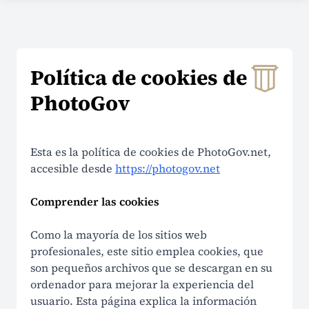
EMPRESA
Sobre nosotros
Política de cookies de
Contactos
PhotoGov
Precios
¿Por qué elegirnos?
Esta es la política de cookies de PhotoGov.net,
Reseñas
accesible desde
https://photogov.net
Seguridad
Comprender las cookies
Como la mayoría de los sitios web
AYUDA
profesionales, este sitio emplea cookies, que
son pequeños archivos que se descargan en su
Centro de ayuda
ordenador para mejorar la experiencia del
usuario. Esta página explica la información
Preguntas frecuentes