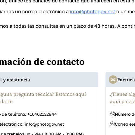
ón, utilice los canales de contacto que aparecen en esta p
arnos un correo electrónico a
info@photogov.net
o un men
s a todas las consultas en un plazo de 48 horas. A conti
mación de contacto
 y asistencia
Factura
lguna pregunta técnica? Estamos aquí
¿Tienes al
udarte
aquí para 
 de teléfono:
+16462132844
Número de
electrónico:
info@photogov.net
Correo el
 de trabajo:
Lun - Vie ( 8:00 AM - 8:00 PM)