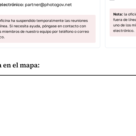
electrónico:
partner@photogov.net
Nota:
la ofic
fuera de lín
oficina ha suspendido temporalmente las reuniones
uno de los m
línea. Si necesita ayuda, póngase en contacto con
electrónico.
s miembros de nuestro equipo por teléfono o correo
co.
a en el mapa: