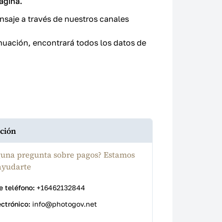
ágina.
saje a través de nuestros canales
nuación, encontrará todos los datos de
ción
guna pregunta sobre pagos? Estamos
ayudarte
 teléfono:
+16462132844
ectrónico:
info@photogov.net