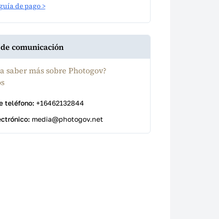
guía de pago >
 de comunicación
sa saber más sobre Photogov?
s
 teléfono:
+16462132844
ectrónico:
media@photogov.net