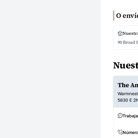
O enví
Nuestra
90 Broad 
Nuest
The A
Warmnest
5830 E 2
Trabaj
Número