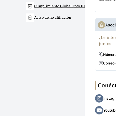
Cumplimiento Global Foto ID
Aviso de no afiliación
Asoci
¿Le inte
juntos
Número
Correo 
Conéct
Instag
Youtub