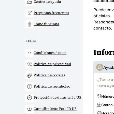
colaboraci
Centro de ayuda
Puede envi
Preguntas frecuentes
oficiales.
Respondemo
Cómo funciona
contacto.
LEGAL
Infor
Condiciones de uso
Política de privacidad
Ayuda
Política de cookies
¿Tiene a
para ay
Política de reembolso
Número
Protección de datos en la UE
Correo 
Cumplimiento Foto ID US
Horario