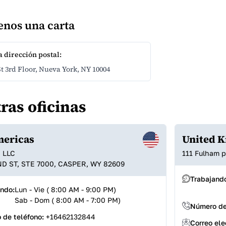
enos una carta
 dirección postal:
St 3rd Floor, Nueva York, NY 10004
ras oficinas
mericas
United 
 LLC
111 Fulham p
ND ST, STE 7000, CASPER, WY 82609
Trabajand
ando:
Lun - Vie ( 8:00 AM - 9:00 PM)
Sab - Dom ( 8:00 AM - 7:00 PM)
Número de
 de teléfono:
+16462132844
Correo ele