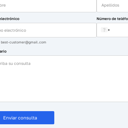
electrónico
Número de teléf
?
+
:
best-customer@gmail.com
ario
Enviar consulta