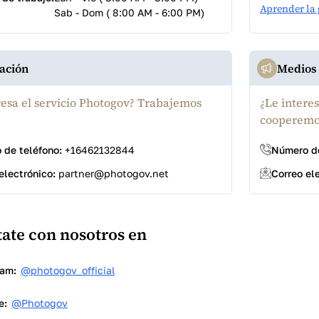
Aprender la 
Sab - Dom ( 8:00 AM - 6:00 PM)
ación
Medios
resa el servicio Photogov? Trabajemos
¿Le intere
cooperemo
 de teléfono:
+16462132844
Número de
electrónico:
partner@photogov.net
Correo el
ate con nosotros en
ram:
@photogov_official
e:
@Photogov