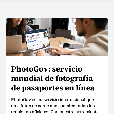
EMPRESA
Sobre nosotros
Contactos
Precios
¿Por qué elegirnos?
Reseñas
PhotoGov: servicio
Seguridad
mundial de fotografía
de pasaportes en línea
AYUDA
PhotoGov es un servicio internacional que
Centro de ayuda
crea fotos de carné que cumplen todos los
requisitos oficiales.
Con nuestra herramienta
Preguntas frecuentes