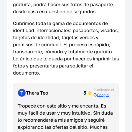
gratuita, podrá hacer sus fotos de pasaporte
Cómo funciona
desde casa en cuestión de segundos.
Cubrimos toda la gama de documentos de
LEGAL
identidad internacionales: pasaportes, visados,
tarjetas de identidad, tarjetas verdes y
Condiciones de uso
permisos de conducir. El proceso es rápido,
transparente, cómodo y totalmente gratuito.
Política de privacidad
Lo único que le queda por hacer es imprimir las
fotos y presentarlas para solicitar el
Política de cookies
documento.
Política de reembolso
Publicado el
T
Thera Teo
5
Google
Protección de datos en la UE
Tropecé con este sitio y me encanta. Es
Cumplimiento Foto ID US
muy fácil de usar y muy intuitivo. Sin duda
lo recomendaré a mis amigos y seguiré
Cumplimiento Global Foto ID
explorando las ofertas del sitio. Muchas