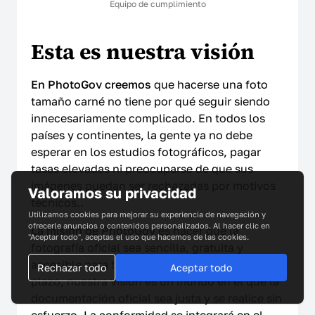
Equipo de cumplimiento
Esta es nuestra visión
En PhotoGov creemos
que hacerse una foto
tamaño carné no tiene por qué seguir siendo
innecesariamente complicado. En todos los
países y continentes, la gente ya no debe
esperar en los estudios fotográficos, pagar
tasas elevadas ni preocuparse de que sus
imágenes puedan ser rechazadas por motivos
Valoramos su privacidad
técnicos..
Utilizamos cookies para mejorar su experiencia de navegación y
ofrecerle anuncios o contenidos personalizados. Al hacer clic en
La misión de PhotoGov
es hacer que la
"Aceptar todo", aceptas el uso que hacemos de las cookies.
fotografía oficial sea sencilla, gratuita y
accesible para todos, en todas partes. A largo
Rechazar todo
Aceptar todo
plazo, nuestra visión es un mundo en el que la
documentación oficial sea justa y se realice sin
esfuerzo. La conformidad se integrará en el